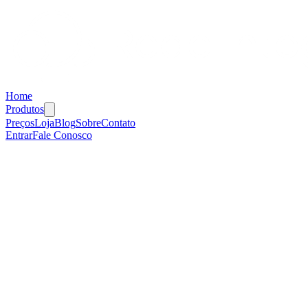
Home
Produtos
Preços
Loja
Blog
Sobre
Contato
Entrar
Fale Conosco